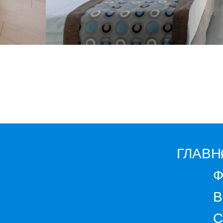
ГЛАВН
Ф
В
С