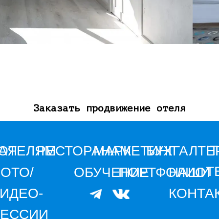
Заказать продвижение отеля
IT
АЯ
ОТЕЛЯМ
РЕСТОРАНАМ
МАРКЕТИНГ
БУХГАЛТЕ
Т
ОТО/
ОБУЧЕНИЕ
ПОРТФОЛИО
НАШИ
ИДЕО-
КОНТА
ЕССИИ